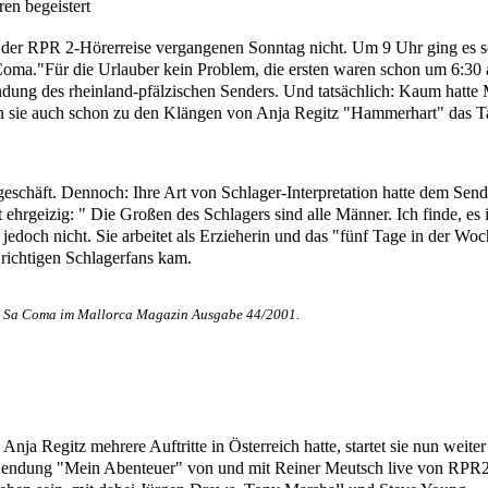
en begeistert
 der RPR 2-Hörerreise vergangenen Sonntag nicht. Um 9 Uhr ging es 
oma."Für die Urlauber kein Problem, die ersten waren schon um 6:30 au
endung des rheinland-pfälzischen Senders. Und tatsächlich: Kaum hatt
 sie auch schon zu den Klängen von Anja Regitz "Hammerhart" das T
eschäft. Dennoch: Ihre Art von Schlager-Interpretation hatte dem Sender 
 ehrgeizig: " Die Großen des Schlagers sind alle Männer. Ich finde, es i
ie jedoch nicht. Sie arbeitet als Erzieherin und das "fünf Tage in der 
 richtigen Schlagerfans kam.
in Sa Coma im Mallorca Magazin Ausgabe 44/2001.
nja Regitz mehrere Auftritte in Österreich hatte, startet sie nun weite
endung "Mein Abenteuer" von und mit Reiner Meutsch live von RPR2 a