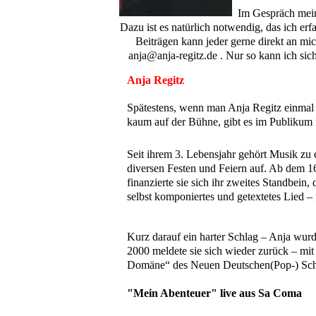
Im Gespräch meint
Dazu ist es natürlich notwendig, das ich er
Beiträgen kann jeder gerne direkt an mi
anja@anja-regitz.de . Nur so kann ich sic
Anja Regitz
Spätestens, wenn man Anja Regitz einmal li
kaum auf der Bühne, gibt es im Publikum 
Seit ihrem 3. Lebensjahr gehört Musik zu e
diversen Festen und Feiern auf. Ab dem 16.
finanzierte sie sich ihr zweites Standbein,
selbst komponiertes und getextetes Lied 
Kurz darauf ein harter Schlag – Anja wurd
2000 meldete sie sich wieder zurück – mit
Domäne“ des Neuen Deutschen(Pop-) Schl
"Mein Abenteuer" live aus Sa Coma