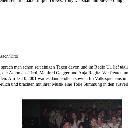
 sehen sein, mit dabei Jürgen Drews, Tony Marshall und Steve Young
sach/Tirol
l sprach man schon seit einigen Tagen davon und im Radio U1 lief tä
na, der Anton aus Tirol, Manfred Gagger und Anja Regitz. Wir freuten u
 finden. Am 13.10.2001 war es dann endlich soweit. Im Volksspielhaus in
ich und brachten mit ihrer Musik eine Tolle Stimmung in den ausverk