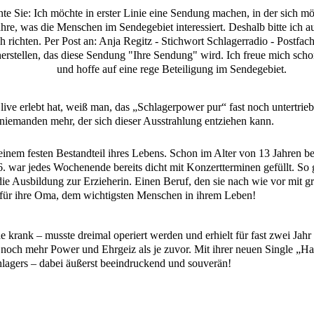
e Sie: Ich möchte in erster Linie eine Sendung machen, in der sich mö
fahre, was die Menschen im Sendegebiet interessiert. Deshalb bitte ich
ch richten. Per Post an: Anja Regitz - Stichwort Schlagerradio - Postf
herstellen, das diese Sendung "Ihre Sendung" wird. Ich freue mich scho
und hoffe auf eine rege Beteiligung im Sendegebiet.
ve erlebt hat, weiß man, das „Schlagerpower pur“ fast noch untertrieben
niemanden mehr, der sich dieser Ausstrahlung entziehen kann.
inem festen Bestandteil ihres Lebens. Schon im Alter von 13 Jahren bess
 war jedes Wochenende bereits dicht mit Konzertterminen gefüllt. So gi
 die Ausbildung zur Erzieherin. Einen Beruf, den sie nach wie vor mit gr
– für ihre Oma, dem wichtigsten Menschen in ihrem Leben!
e krank – musste dreimal operiert werden und erhielt für fast zwei Jah
 noch mehr Power und Ehrgeiz als je zuvor. Mit ihrer neuen Single „H
agers – dabei äußerst beeindruckend und souverän!